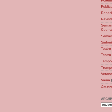
Polémi
Public
Renaci
Revist
Semana
Cuenc
Semies
Sinfon
Teatro
Teatro
Tempo
Tromp
Veranos
Viena
Zarzue
ARCHI