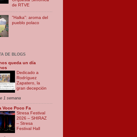
de RTVE
"Halka": aroma del
pueblo polaco
STA DE BLOGS
nos queda un día
nos
Dedicado a
Rodríguez
Zapatero, la
gran decepción
e 1 semana
a Voce Poco Fa
Stresa Festival
2026 – SHIRAZ
– Stresa
Festival Hall