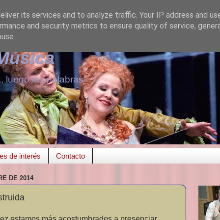
liver its services and to analyze traffic. Your IP address and us
rmance and security metrics to ensure quality of service, gene
buse.
 Música
, luego las palabras"
es de interés
Contacto
RE DE 2014
truida
 vez estamos más acostumbrados a presenciar