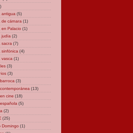
)
 antigua
(5)
 de cámara
(1)
 en Palacio
(1)
 judía
(2)
 sacra
(7)
 sinfónica
(4)
 vasca
(1)
les
(3)
rios
(3)
barroca
(3)
 contemporánea
(13)
en cine
(18)
española
(5)
ta
(2)
E
(25)
o Domingo
(1)