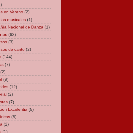
1)
os en Verano
(2)
as musicales
(1)
ía Nacional de Danza
(1)
rtos
(62)
rsos
(3)
sos de canto
(2)
s
(144)
as
(7)
(2)
al
(9)
ides
(12)
rial
(2)
istas
(7)
ión Excelentia
(5)
íricas
(5)
ra
(2)
s
(1)