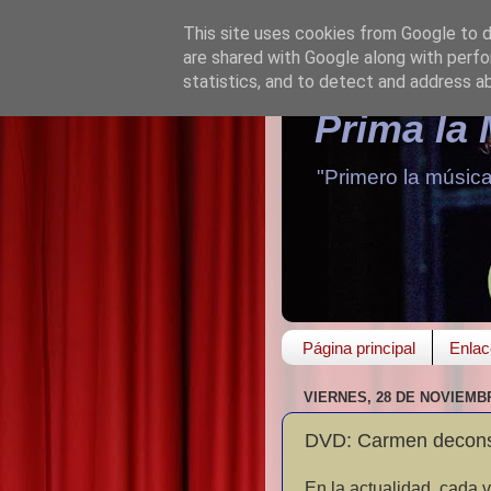
This site uses cookies from Google to de
are shared with Google along with perfo
statistics, and to detect and address a
Prima la
"Primero la música
Página principal
Enlac
VIERNES, 28 DE NOVIEMB
DVD: Carmen decons
En la actualidad, cada