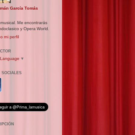
mán García Tomás
o musical. Me encontrarás
doclasico y Opera World.
o mi perfil
UCTOR
 Language
▼
 SOCIALES
IPCIÓN