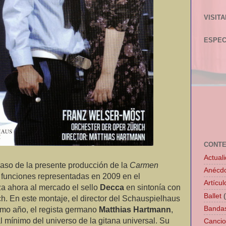
VISITA
ESPE
CONTE
Actual
caso de la presente producción de la
Carmen
Anécd
 funciones representadas en 2009 en el
Artícu
a ahora al mercado el sello
Decca
en sintonía con
Ballet
ch. En este montaje, el director del Schauspielhaus
Banda
smo año, el regista germano
Matthias Hartmann
,
l mínimo del universo de la gitana universal. Su
Canci