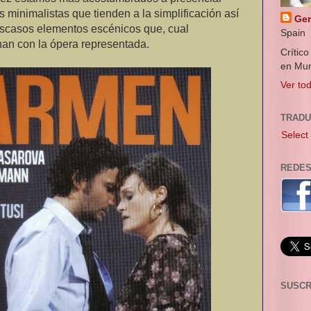
 minimalistas que tienden a la simplificación así
Ger
escasos elementos escénicos que, cual
Spain
onan con la ópera representada.
Crític
en Mun
Ver tod
TRAD
Select
REDES
SUSCR