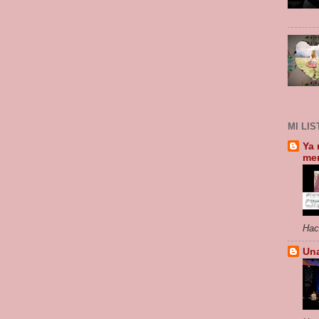
MI LI
Ya 
me
Hac
Un