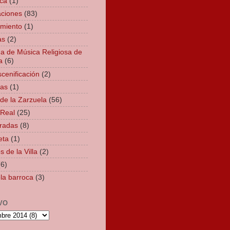
ca
(1)
aciones
(83)
miento
(1)
as
(2)
 de Música Religiosa de
a
(6)
cenificación
(2)
ías
(1)
 de la Zarzuela
(56)
 Real
(25)
radas
(8)
eta
(1)
 de la Villa
(2)
(6)
la barroca
(3)
VO