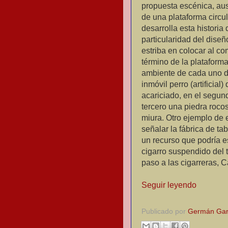
propuesta escénica, aust
de una plataforma circul
desarrolla esta histori
particularidad del dise
estriba en colocar al co
término de la plataforma
ambiente de cada uno de
inmóvil perro (artifici
acariciado, en el segun
tercero una piedra roco
miura. Otro ejemplo de
señalar la fábrica de t
un recurso que podría 
cigarro suspendido del 
paso a las cigarreras, 
Seguir leyendo
Publicado por
Germán Gar