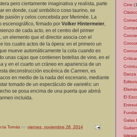
era pero ciertamente imaginativa y realista, parte
Cine
(
ar en donde, cual simbólico coso taurino, se
Clásic
a de pasión y celos concebida por Merimée. La
Comedi
ño escenográfico, firmado por
Volker Hintermeier
,
Compañ
mienzo de cada acto, en el centro del primer
Concie
, un elemento que el director asocia con el
Concu
 los cuatro actos de la ópera: en el primero un
al) que mueve automáticamente la cola cuando es
Concur
do unas cajas que contienen botellas de vino, en el
Crítica
sa y en el cuarto un cráneo en apariencia de un
Crónic
 esta deconstrucción escénica de
Carmen
, es
Danza
abacos en medio de la nada del escenario, mediante
Editori
estar tomado de un espectáculo de
varietés
: un
Efemér
techo se posa encima de una puerta que abrirá
El Esco
Carmen incluida.
Entrev
Fundac
Galas l
cía Tomás
en
viernes, noviembre 28, 2014
Guitar
Iglesia