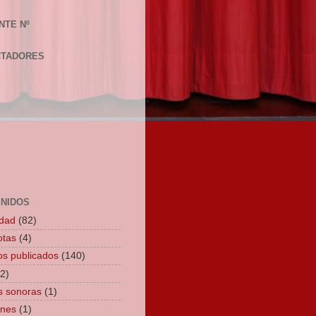
NTE Nº
CTADORES
NIDOS
idad
(82)
otas
(4)
los publicados
(140)
(2)
s sonoras
(1)
ones
(1)