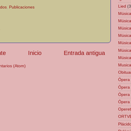
Lied
(3
ados
,
Publicaciones
Música
Música
Música
o
Música
Música
Música
nte
Inicio
Entrada antigua
Música
Musica
ntarios (Atom)
Obitua
Ópera 
Ópera
Ópera 
Ópera 
Opere
ORTV
Plácid