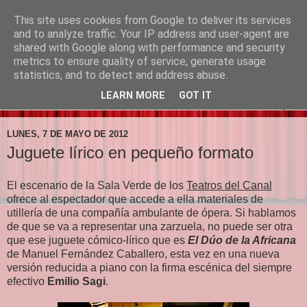
This site uses cookies from Google to deliver its services
Prima la Música
and to analyze traffic. Your IP address and user-agent are
shared with Google along with performance and security
metrics to ensure quality of service, generate usage
"Primero la música, luego las palabras"
statistics, and to detect and address abuse.
LEARN MORE
GOT IT
▼
LUNES, 7 DE MAYO DE 2012
Juguete lírico en pequeño formato
El escenario de la Sala Verde de los
Teatros del Canal
ofrece al espectador que accede a ella materiales de
utillería de una compañía ambulante de ópera. Si hablamos
de que se va a representar una zarzuela, no puede ser otra
que ese juguete cómico-lírico que es
El Dúo de la Africana
de Manuel Fernández Caballero, esta vez en una nueva
versión reducida a piano con la firma escénica del siempre
efectivo
Emilio Sagi
.