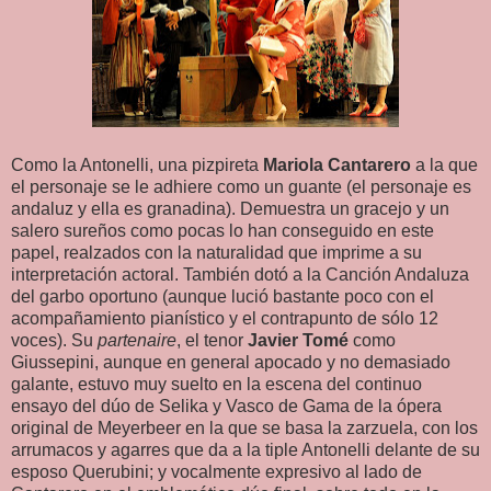
Como la Antonelli, una pizpireta
Mariola Cantarero
a la que
el personaje se le adhiere como un guante (el personaje es
andaluz y ella es granadina). Demuestra un gracejo y un
salero sureños como pocas lo han conseguido en este
papel, realzados con la naturalidad que imprime a su
interpretación actoral. También dotó a la Canción Andaluza
del garbo oportuno (aunque lució bastante poco con el
acompañamiento pianístico y el contrapunto de sólo 12
voces). Su
partenaire
, el tenor
Javier Tomé
como
Giussepini, aunque en general apocado y no demasiado
galante, estuvo muy suelto en la escena del continuo
ensayo del dúo de Selika y Vasco de Gama de la ópera
original de Meyerbeer en la que se basa la zarzuela, con los
arrumacos y agarres que da a la tiple Antonelli delante de su
esposo Querubini; y vocalmente expresivo al lado de