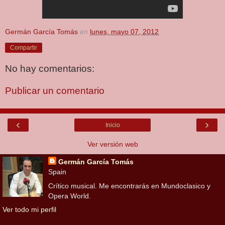
Germán García Tomás
en
lunes, mayo 07, 2012
Compartir
No hay comentarios:
Publicar un comentario
‹
›
Inicio
Ver versión web
Germán García Tomás
Spain
Crítico musical. Me encontrarás en Mundoclasico y
Opera World.
Ver todo mi perfil