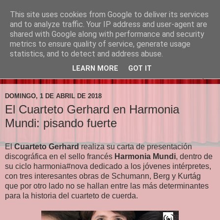
This site uses cookies from Google to deliver its services
Prima la Música
and to analyze traffic. Your IP address and user-agent are
shared with Google along with performance and security
metrics to ensure quality of service, generate usage
"Primero la música, luego las palabras"
statistics, and to detect and address abuse.
LEARN MORE
GOT IT
▼
DOMINGO, 1 DE ABRIL DE 2018
El Cuarteto Gerhard en Harmonia
Mundi: pisando fuerte
El
Cuarteto Gerhard
realiza su carta de presentación
discográfica en el sello francés
Harmonia Mundi
, dentro de
su ciclo harmonia#nova dedicado a los jóvenes intérpretes,
con tres interesantes obras de Schumann, Berg y Kurtág
que por otro lado no se hallan entre las más determinantes
para la historia del cuarteto de cuerda.