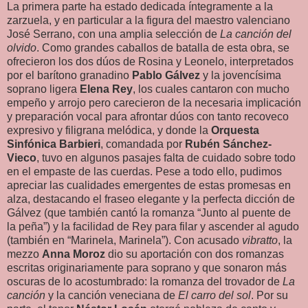
La primera parte ha estado dedicada íntegramente a la
zarzuela, y en particular a la figura del maestro valenciano
José Serrano, con una amplia selección de
La canción del
olvido
. Como grandes caballos de batalla de esta obra, se
ofrecieron los dos dúos de Rosina y Leonelo, interpretados
por el barítono granadino
Pablo Gálvez
y la jovencísima
soprano ligera
Elena Rey
, los cuales cantaron con mucho
empeño y arrojo pero carecieron de la necesaria implicación
y preparación vocal para afrontar dúos con tanto recoveco
expresivo y filigrana melódica, y donde la
Orquesta
Sinfónica
Barbieri
, comandada por
Rubén Sánchez-
Vieco
, tuvo en algunos pasajes falta de cuidado sobre todo
en el empaste de las cuerdas. Pese a todo ello, pudimos
apreciar las cualidades emergentes de estas promesas en
alza, destacando el fraseo elegante y la perfecta dicción de
Gálvez (que también cantó la romanza “Junto al puente de
la peña”) y la facilidad de Rey para filar y ascender al agudo
(también en “Marinela, Marinela”). Con acusado
vibratto
, la
mezzo
Anna Moroz
dio su aportación con dos romanzas
escritas originariamente para soprano y que sonaron más
oscuras de lo acostumbrado: la romanza del trovador de
La
canción
y la canción veneciana de
El carro del sol
. Por su