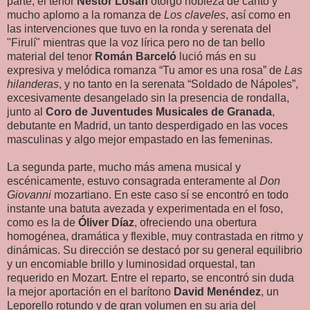
parte, el tenor
Néstor Losán
otorgó nobleza de canto y
mucho aplomo a la romanza de
Los claveles
, así como en
las intervenciones que tuvo en la ronda y serenata del
"Firulí" mientras que la voz lírica pero no de tan bello
material del tenor
Román Barceló
lució más en su
expresiva y melódica romanza “Tu amor es una rosa” de
Las
hilanderas
, y no tanto en la serenata “Soldado de Nápoles”,
excesivamente desangelado sin la presencia de rondalla,
junto al
Coro de Juventudes Musicales de Granada
,
debutante en Madrid, un tanto desperdigado en las voces
masculinas y algo mejor empastado en las femeninas.
La segunda parte, mucho más amena musical y
escénicamente, estuvo consagrada enteramente al
Don
Giovanni
mozartiano. En este caso sí se encontró en todo
instante una batuta avezada y experimentada en el foso,
como es la de
Óliver Díaz
, ofreciendo una obertura
homogénea, dramática y flexible, muy contrastada en ritmo y
dinámicas. Su dirección se destacó por su general equilibrio
y un encomiable brillo y luminosidad orquestal, tan
requerido en Mozart. Entre el reparto, se encontró sin duda
la mejor aportación en el barítono
David Menéndez
, un
Leporello rotundo y de gran volumen en su aria del