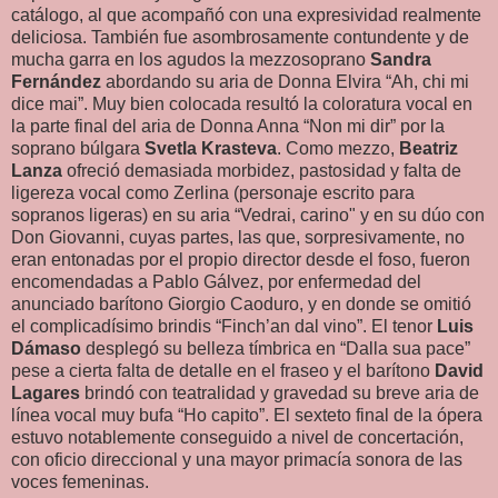
catálogo, al que acompañó con una expresividad realmente
deliciosa. También fue asombrosamente contundente y de
mucha garra en los agudos la mezzosoprano
Sandra
Fernández
abordando su aria de Donna Elvira “Ah, chi mi
dice mai”. Muy bien colocada resultó la coloratura vocal en
la parte final del aria de Donna Anna “Non mi dir” por la
soprano búlgara
Svetla Krasteva
. Como mezzo,
Beatriz
Lanza
ofreció demasiada morbidez, pastosidad y falta de
ligereza vocal como Zerlina (personaje escrito para
sopranos ligeras) en su aria “Vedrai, carino" y en su dúo con
Don Giovanni, cuyas partes, las que, sorpresivamente, no
eran entonadas por el propio director desde el foso, fueron
encomendadas a Pablo Gálvez, por enfermedad del
anunciado barítono Giorgio Caoduro, y en donde se omitió
el complicadísimo brindis “Finch’an dal vino”. El tenor
Luis
Dámaso
desplegó su belleza tímbrica en “Dalla sua pace”
pese a cierta falta de detalle en el fraseo y el barítono
David
Lagares
brindó con teatralidad y gravedad su breve aria de
línea vocal muy bufa “Ho capito”. El sexteto final de la ópera
estuvo notablemente conseguido a nivel de concertación,
con oficio direccional y una mayor primacía sonora de las
voces femeninas.