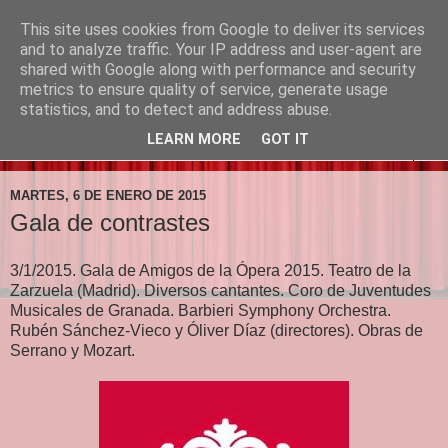
This site uses cookies from Google to deliver its services
Prima la Música
and to analyze traffic. Your IP address and user-agent are
shared with Google along with performance and security
metrics to ensure quality of service, generate usage
"Primero la música, luego las palabras"
statistics, and to detect and address abuse.
LEARN MORE
GOT IT
▼
MARTES, 6 DE ENERO DE 2015
Gala de contrastes
3/1/2015. Gala de Amigos de la Ópera 2015. Teatro de la
Zarzuela (Madrid). Diversos cantantes. Coro de Juventudes
Musicales de Granada. Barbieri Symphony Orchestra.
Rubén Sánchez-Vieco y Óliver Díaz (directores). Obras de
Serrano y Mozart.